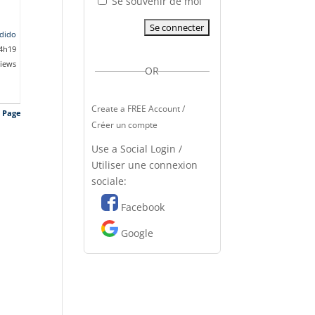
Se souvenir de moi
dido
 4h19
views
OR
Create a FREE Account /
s Page
Créer un compte
Use a Social Login /
Utiliser une connexion
sociale:
Facebook
Google